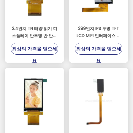
2.4인치 TN 태양 읽기 디
399인치 IPS 투명 TFT
스플레이 반투명 반 반사
LCD MIPI 인터페이스 산
화면 240 * 320
업용 휴대용 장치
최상의 가격을 얻으세
최상의 가격을 얻으세
SPI/MCU/RGB 인터페이
스
요
요