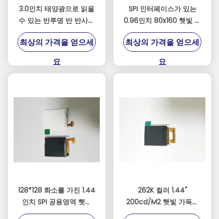
3.0인치 태양광으로 읽을
SPI 인터페이스가 있는
수 있는 반투명 반 반사성
0.96인치 80x160 햇빛 판
TFT LCD 240 * 400 해
독 가능 TFT
최상의 가격을 얻으세
최상의 가격을 얻으세
상도 및 여러 인터페이스
요
요
128*128 화소를 가진 1.44
262K 컬러 1.44"
인치 SPI 공용영역 햇빛
200cd/M2 햇빛 가독성
읽을 수 있는 TFT
TFT