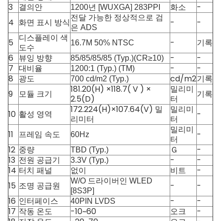
3
결의안
화소
-
1200년 [WUXGA] 283PPI
전달 가능한 정상적으로 검
4
화면 표시 방식
-
-
은 ADS
디스플레이 색
5
-
기록
16.7M 50% NTSC
도수
6
뷰잉 방향
-
-
85/85/85/85 (Typ.)(CR≥10)
7
대비율
-
-
1200:1 (Typ.) (TM)
8
광도
cd/m2
기록
700 cd/m2 (Typ.)
181.20(H) ×118.7( V ) ×
밀리미
9
모듈 크기
기록
2.5(D)
터
172.224(H)×107.64(V) 밀
밀리미
10
활성 영역
-
리미터
터
밀리미
11
-
프레임 속도
60Hz
터
12
중량
Ｇ
-
TBD (Typ.)
13
-
-
전원 공급기
3.3V (Typ.)
14
비트
-
터치 패널
없이
W/O 드라이버인 WLED
15
조명 공급원
-
-
[8S3P]
16
인터페이스
-
-
40PIN LVDS
17
작동 온도
-10~60
오크
-