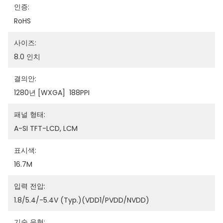
인증:
RoHS
사이즈:
8.0 인치
결의안:
1280년 [WXGA]  188PPI
패널 형태:
A-SI TFT-LCD, LCM
표시색:
16.7M
입력 전압:
1.8/5.4/-5.4V (Typ.)(VDD1/PVDD/NVDD)
기술 유형: